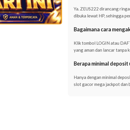
Ya. ZEUS222 dirancang ringan
dibuka lewat HP, sehingga pe
Bagaimana cara mengaks
Klik tombol LOGIN atau DAFT
yang aman dan lancar tanpa k
Berapa minimal deposit
Hanya dengan minimal deposit
slot gacor mega jackpot dan 