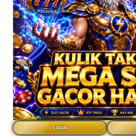
LOGIN