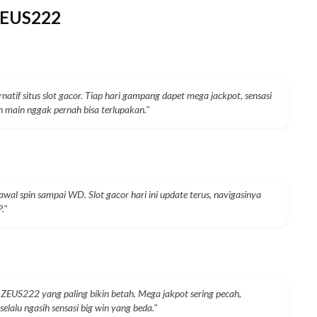
ZEUS222
atif situs slot gacor. Tiap hari gampang dapet mega jackpot, sensasi
n main nggak pernah bisa terlupakan."
i awal spin sampai WD. Slot gacor hari ini update terus, navigasinya
."
 ZEUS222 yang paling bikin betah. Mega jakpot sering pecah,
 selalu ngasih sensasi big win yang beda."