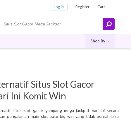
Log in
Register
Cart
Shop By
rnatif Situs Slot Gacor
ri Ini Komit Win
natif situs slot gacor gampang mega jackpot hari ini secara
an pengalaman main slot auto big win yang tidak pernah bisa