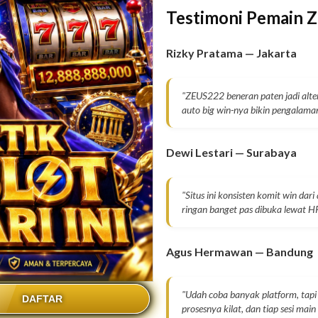
Testimoni Pemain 
Rizky Pratama — Jakarta
"ZEUS222 beneran paten jadi altern
auto big win-nya bikin pengalama
Dewi Lestari — Surabaya
"Situs ini konsisten komit win dar
ringan banget pas dibuka lewat HP
Agus Hermawan — Bandung
"Udah coba banyak platform, tapi
DAFTAR
prosesnya kilat, dan tiap sesi main