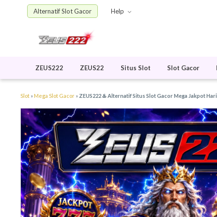
Alternatif Slot Gacor
Help
ZEUS222
ZEUS22
Situs Slot
Slot Gacor
Slot
»
Mega Slot Gacor
»
ZEUS222 ♨️ Alternatif Situs Slot Gacor Mega Jakpot Hari